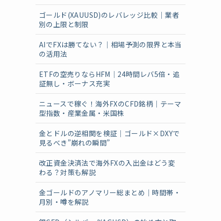
ゴールド(XAUUSD)のレバレッジ比較｜業者
別の上限と制限
AIでFXは勝てない？｜相場予測の限界と本当
の活用法
ETFの空売りならHFM｜24時間レバ5倍・追
証無し・ボーナス充実
ニュースで稼ぐ！海外FXのCFD銘柄｜テーマ
型指数・産業金属・米国株
金とドルの逆相関を検証｜ゴールド×DXYで
見るべき”崩れの瞬間”
改正資金決済法で海外FXの入出金はどう変
わる？対策も解説
金ゴールドのアノマリー総まとめ｜時間帯・
月別・噂を解説