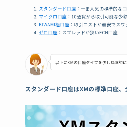
スタンダード口座
：
一番人気の標準的な
マイクロ口座
：
10通貨から取引可能な少
KIWAMI極口座
：
取引コストが最安でスワ
ゼロ口座
：
スプレッドが狭いECN口座
以下にXMの口座タイプを少し具体的
スタンダード口座はXMの標準口座、