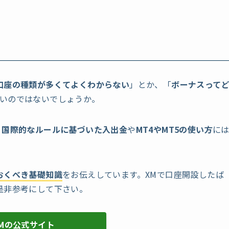
口座の種類が多くてよくわからない
」とか、「
ボーナスって
いのではないでしょうか。
、
国際的なルールに基づいた入出金
や
MT4やMT5の使い方
に
おくべき基礎知識
をお伝えしています。XMで口座開設したば
是非参考にして下さい。
XMの公式サイト