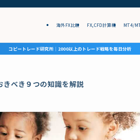
海外FX比較
FX,CFD計算機
MT4/M
コピートレード研究所│2000以上のトレード戦略を毎日分析
おきべき９つの知識を解説