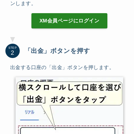
ンします。
XM会員ページにログイン
STEP
「出金」ボタンを押す
出金する口座の「出金」ボタンを押します。