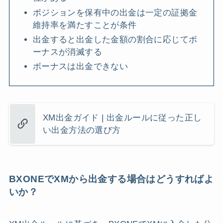
ポジションを保有中の出金は一定の証拠金
維持率を満たすことが条件
出金すると出金した金額の割合に応じてボ
ーナスが消滅する
ボーナスは出金できない
XM出金ガイド | 出金ルールに従った正し
い出金方法の選び方
BXONEでXMから出金する場合はどうすればよ
いか？