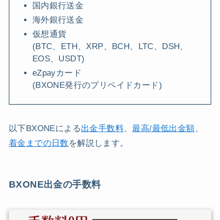
国内銀行送金
海外銀行送金
仮想通貨
(BTC、ETH、XRP、BCH、LTC、DSH、
EOS、USDT)
eZpayカード
(BXONE発行のプリペイドカード)
以下BXONEによる
出金手数料
、
最高/最低出金額
、
着金までの日数
を解説します。
BXONE出金の手数料