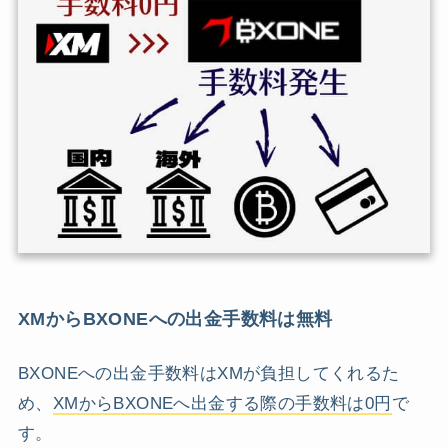
XMからBXONEへの出金手数料は無料
BXONEへの出金手数料はXMが負担してくれるた
め、
XMからBXONEへ出金する際の手数料は0円
で
す。