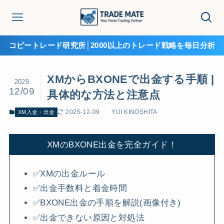
コピートレード研究所│2000以上のトレード戦略を毎日分析
XMからBXONEで出金する手順 |
2025
12/09
具体的な方法と注意点
2025-12-09
YUI KINOSHITA
XM入金・出金
XMのBXONE出金を完全ガイド！
✅XMの出金ルール
✅出金手数料と着金時間
✅BXONE出金の手順を解説(画像付き)
✅出金できない原因と対処法