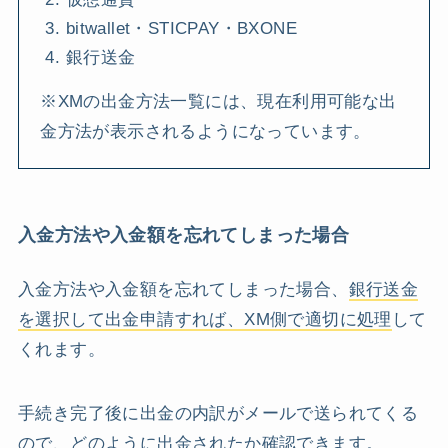
bitwallet・STICPAY・BXONE
銀行送金
※XMの出金方法一覧には、現在利用可能な出
金方法が表示されるようになっています。
入金方法や入金額を忘れてしまった場合
入金方法や入金額を忘れてしまった場合、
銀行送金
を選択して出金申請すれば、XM側で適切に処理
して
くれます。
手続き完了後に出金の内訳がメールで送られてくる
ので、どのように出金されたか確認できます。