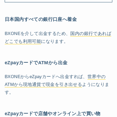
日本国内すべての銀行口座へ着金
BXONEを介して出金するため、
国内の銀行であれば
どこでも利用可能
になります。
eZpayカードでATMから出金
BXONEからeZpayカードへ出金すれば、
世界中の
ATMから現地通貨で現金を引き出せる
ようになりま
す。
eZpayカードで店舗やオンライン上で買い物