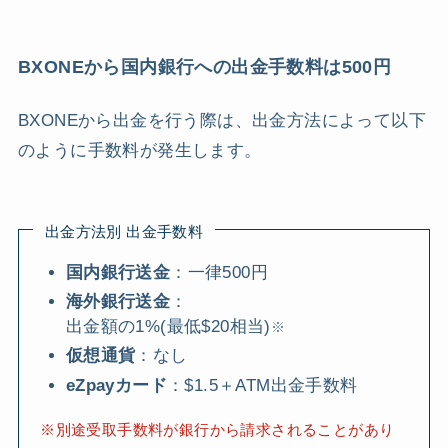
BXONEから国内銀行への出金手数料は500円
BXONEから出金を行う際は、出金方法によって以下
のように手数料が発生します。
出金方法別 出金手数料
国内銀行送金
：一律500円
海外銀行送金
：
出金額の1%(最低$20相当)
※
仮想通貨
：なし
eZpayカード
：$1.5＋ATM出金手数料
※別途受取手数料が銀行から請求されることがあり