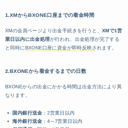
1.XMからBXONE口座までの着金時間
XMの会員ページより出金手続きを行うと、
XMで1営
業日以内に出金処理
が行われ、出金処理が完了する
と同時に
BXONE口座に資金が即時反映
されます。
2.BXONEから着金するまでの日数
BXONEからの出金にかかる時間は出金方法により異
なります。
国内銀行送金
：2営業日以内
海外銀行送金
：4～7営業日以内