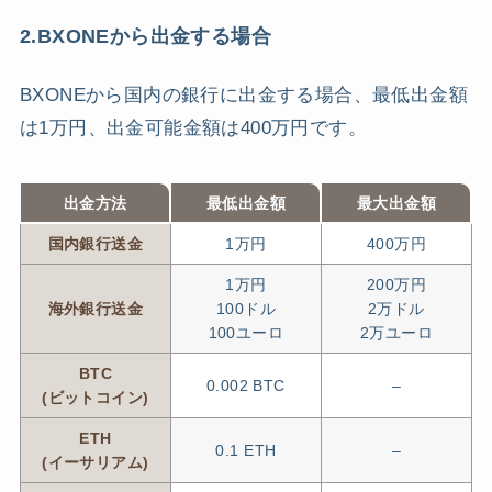
2.BXONEから出金する場合
BXONEから国内の銀行に出金する場合、最低出金額
は1万円、出金可能金額は400万円です。
出金方法
最低出金額
最大出金額
国内銀行送金
1万円
400万円
1万円
200万円
海外銀行送金
100ドル
2万ドル
100ユーロ
2万ユーロ
BTC
0.002 BTC
–
(ビットコイン)
ETH
0.1 ETH
–
(イーサリアム)