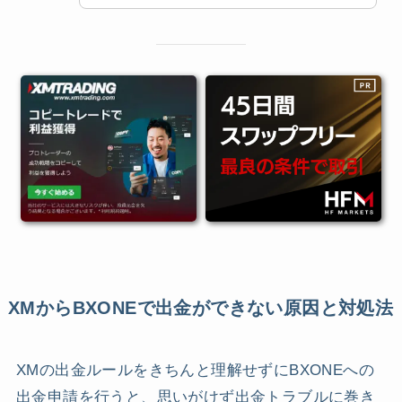
XMからBXONEで出金ができない原因と対処法
XMの出金ルールをきちんと理解せずにBXONEへの
出金申請を行うと、思いがけず出金トラブルに巻き