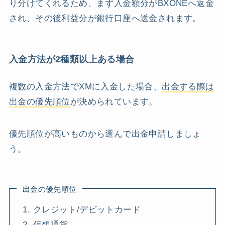
り分けてくれるため、まず入金額分がBXONEへ返金
され、その後利益分が銀行口座へ送金されます。
入金方法が2種類以上ある場合
複数の入金方法でXMに入金した場合、
出金する際は
出金の優先順位
が決められています。
優先順位が高いものから選んで出金申請しましょ
う。
出金の優先順位
クレジット/デビットカード
仮想通貨