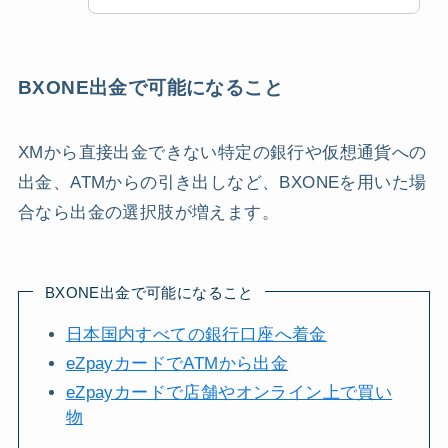
BXONE出金で可能になること
XMから直接出金できない特定の銀行や仮想通貨への
出金、ATMからの引き出しなど、BXONEを用いた場
合なら出金の選択肢が増えます。
BXONE出金で可能になること
日本国内すべての銀行口座へ着金
eZpayカードでATMから出金
eZpayカードで店舗やオンライン上で買い
物