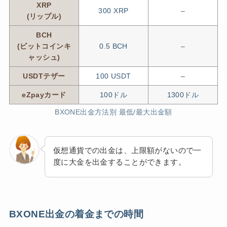
XRP
300 XRP
–
(リップル)
BCH
(ビットコインキ
0.5 BCH
–
ャッシュ)
USDTテザー
100 USDT
–
eZpayカード
100ドル
1300ドル
BXONE出金方法別 最低/最大出金額
仮想通貨での出金は、上限額がないので一
度に大金を出金することができます。
BXONE出金の着金までの時間