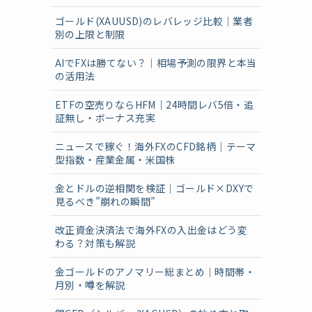
ゴールド(XAUUSD)のレバレッジ比較｜業者
別の上限と制限
AIでFXは勝てない？｜相場予測の限界と本当
の活用法
ETFの空売りならHFM｜24時間レバ5倍・追
証無し・ボーナス充実
ニュースで稼ぐ！海外FXのCFD銘柄｜テーマ
型指数・産業金属・米国株
金とドルの逆相関を検証｜ゴールド×DXYで
見るべき”崩れの瞬間”
改正資金決済法で海外FXの入出金はどう変
わる？対策も解説
金ゴールドのアノマリー総まとめ｜時間帯・
月別・噂を解説