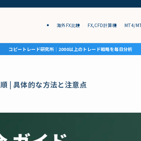
海外FX比較
FX,CFD計算機
MT4/M
コピートレード研究所│2000以上のトレード戦略を毎日分析
手順 | 具体的な方法と注意点