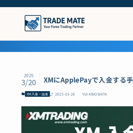
2025
XMにApplePayで入金する
3/20
XM入金・出金
2025-03-20
YUI KINOSHITA