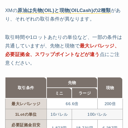
XMの
原油は先物(OIL)と現物(OILCash)の2種類
があ
り、それぞれの取引条件が異なります。
取引時間や1ロットあたりの単位など、一部の条件は
共通していますが、先物と現物で
最大レバレッジ、
必要証拠金、スワップポイントなどが違う
点にご注
意ください。
先物
取引条件
現物
ミニ
ラージ
最大レバレッジ
66.6倍
200倍
1Lotの単位
10バレル
100バレル
必要証拠金目安