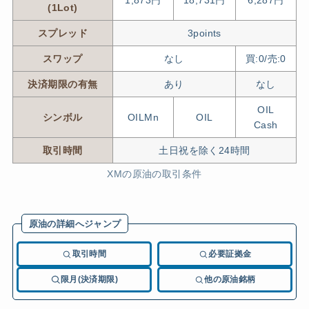
1,873円
18,731円
6,287円
(1Lot)
スプレッド
3points
スワップ
なし
買:0/売:0
決済期限の有無
あり
なし
OIL
シンボル
OILMn
OIL
Cash
取引時間
土日祝を除く24時間
XMの原油の取引条件
原油の詳細へジャンプ
取引時間
必要証拠金
限月(決済期限)
他の原油銘柄