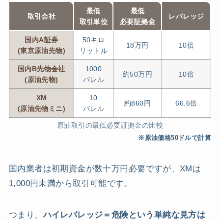
最低
最低
取引会社
レバレッジ
取引単位
必要証拠金
国内A証券
50キロ
18万円
10倍
(東京原油先物)
リットル
国内B先物会社
1000
約50万円
10倍
(原油先物)
バレル
XM
10
約860円
66.6倍
(原油先物ミニ)
バレル
原油取引の最低必要証拠金の比較
※原油価格50ドルで計算
国内業者は初期資金が数十万円必要ですが、XMは
1,000円未満から取引可能です。
つまり、
ハイレバレッジ＝危険という単純な見方は