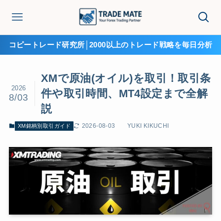
コピートレード研究所│2000以上のトレード戦略を毎日分析
XMで原油(オイル)を取引！取引条
2026
件や取引時間、MT4設定まで全解
8/03
説
2026-08-03
YUKI KIKUCHI
XM銘柄別取引ガイド