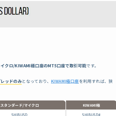
イクロ/KIWAMI極口座のMT5口座で取引可能
です。
プレッドのみ
となっており、
KIWAMI極口座
を利用すれば、狭
スタンダード/
マイクロ
KIWAMI極
SHIBUSD
SHIBUSD#