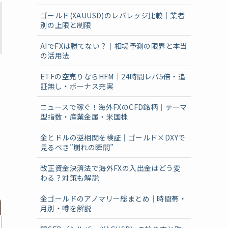
ゴールド(XAUUSD)のレバレッジ比較｜業者
別の上限と制限
AIでFXは勝てない？｜相場予測の限界と本当
の活用法
ETFの空売りならHFM｜24時間レバ5倍・追
証無し・ボーナス充実
ニュースで稼ぐ！海外FXのCFD銘柄｜テーマ
型指数・産業金属・米国株
金とドルの逆相関を検証｜ゴールド×DXYで
見るべき”崩れの瞬間”
改正資金決済法で海外FXの入出金はどう変
わる？対策も解説
金ゴールドのアノマリー総まとめ｜時間帯・
月別・噂を解説