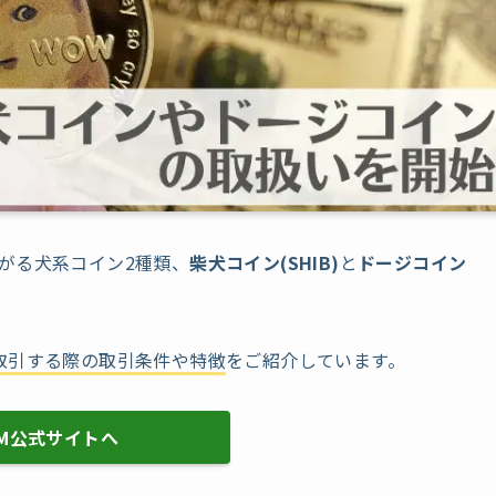
に上がる犬系コイン2種類、
柴犬コイン(SHIB)
と
ドージコイン
取引する際の取引条件や特徴
をご紹介しています。
XM公式サイトへ