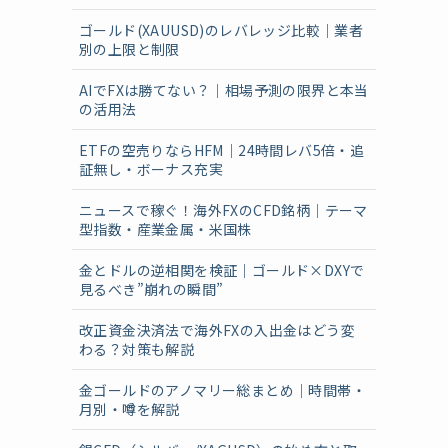
ゴールド(XAUUSD)のレバレッジ比較｜業者
別の上限と制限
AIでFXは勝てない？｜相場予測の限界と本当
の活用法
ETFの空売りならHFM｜24時間レバ5倍・追
証無し・ボーナス充実
ニュースで稼ぐ！海外FXのCFD銘柄｜テーマ
型指数・産業金属・米国株
金とドルの逆相関を検証｜ゴールド×DXYで
見るべき”崩れの瞬間”
改正資金決済法で海外FXの入出金はどう変
わる？対策も解説
金ゴールドのアノマリー総まとめ｜時間帯・
月別・噂を解説