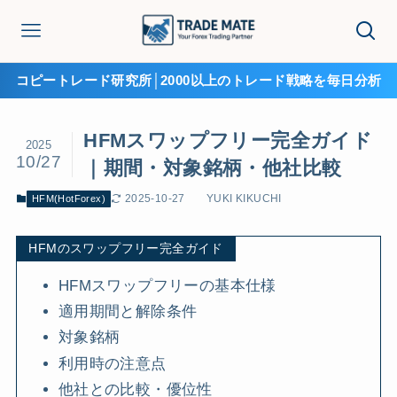
コピートレード研究所│2000以上のトレード戦略を毎日分析
HFMスワップフリー完全ガイド
2025
10/27
｜期間・対象銘柄・他社比較
2025-10-27
YUKI KIKUCHI
HFM(HotForex)
HFMのスワップフリー完全ガイド
HFMスワップフリーの基本仕様
適用期間と解除条件
対象銘柄
利用時の注意点
他社との比較・優位性