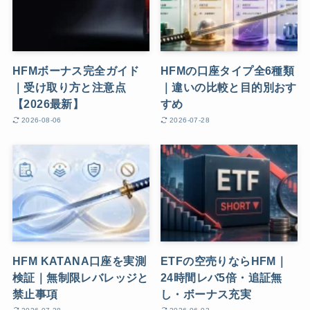
HFMボーナス完全ガイド
HFMの口座タイプ全6種類
｜受け取り方と注意点
｜違いの比較と目的別おす
【2026最新】
すめ
2026-08-06
2026-07-28
HFM KATANA口座を実測
ETFの空売りならHFM｜
検証｜無制限レバレッジと
24時間レバ5倍・追証無
禁止事項
し・ボーナス充実