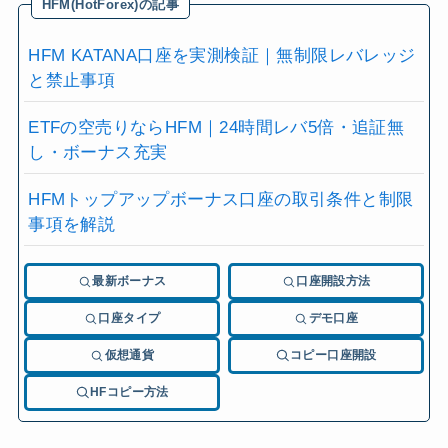
HFM(HotForex)の記事
HFM KATANA口座を実測検証｜無制限レバレッジ
と禁止事項
ETFの空売りならHFM｜24時間レバ5倍・追証無
し・ボーナス充実
HFMトップアップボーナス口座の取引条件と制限
事項を解説
最新ボーナス
口座開設方法
口座タイプ
デモ口座
仮想通貨
コピー口座開設
HFコピー方法