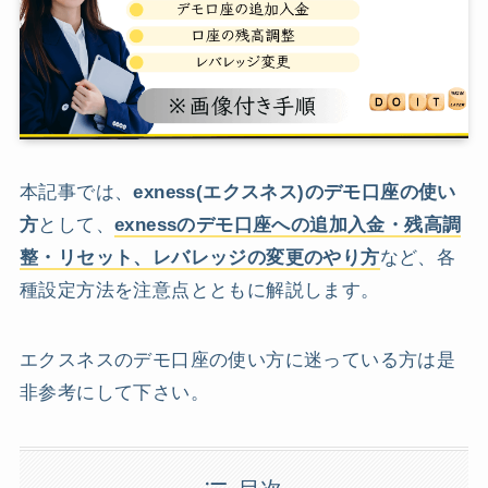
本記事では、
exness(エクスネス)のデモ口座の使い
方
として、
exnessのデモ口座への追加入金・残高調
整・リセット、レバレッジの変更のやり方
など、各
種設定方法を注意点とともに解説します。
エクスネスのデモ口座の使い方に迷っている方は是
非参考にして下さい。