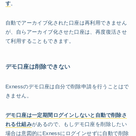
す
。
自動でアーカイブ化された口座は再利用できません
が、自らアーカイブ化させた口座は、再度復活させ
て利用することもできます。
デモ口座は削除できない
Exnessのデモ口座は自分で削除申請を行うことはで
きません。
デモ口座は一定期間ログインしないと自動で削除さ
れる仕組み
があるので、もしデモ口座を削除したい
場合は意図的にExnessにログインせずに自動で削除