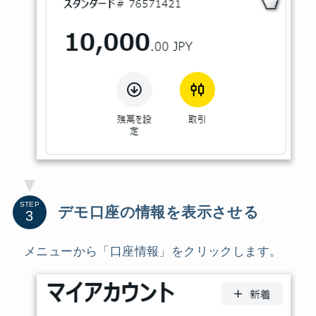
STEP
デモ口座の情報を表示させる
メニューから「口座情報」をクリックします。