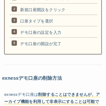
新規口座開設をクリック
口座タイプを選択
デモ口座の設定を入力
デモ口座の開設が完了
exnessデモ口座の削除方法
exnessデモ口座は
削除することはできませんが、ア
ーカイブ機能を利用して非表示にすることは可能で