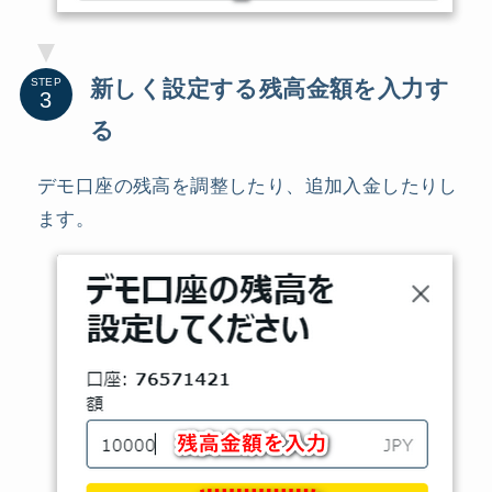
新しく設定する残高金額を入力す
STEP
る
デモ口座の残高を調整したり、追加入金したりし
ます。