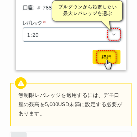
無制限レバレッジを適用するには、デモ口
座の残高を5,000USD未満に設定する必要が
あります。