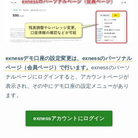
exnessデモ口座の設定変更は、exnessのパーソナル
ページ（会員ページ）で行います。
exnessのパーソ
ナルページにログインすると、アカウントページが
表示され、その中にデモ口座の設定メニューがあり
ます。
exnessアカウントにログイン