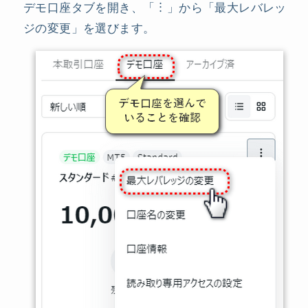
デモ口座タブを開き、「︙」から「最大レバレッ
ジの変更」を選びます。