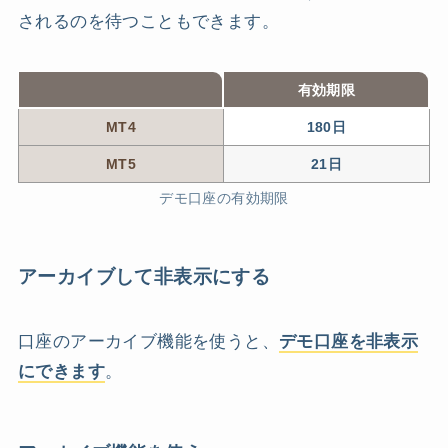
されるのを待つこともできます。
有効期限
MT4
180日
MT5
21日
デモ口座の有効期限
アーカイブして非表示にする
口座のアーカイブ機能を使うと、
デモ口座を非表示
にできます
。