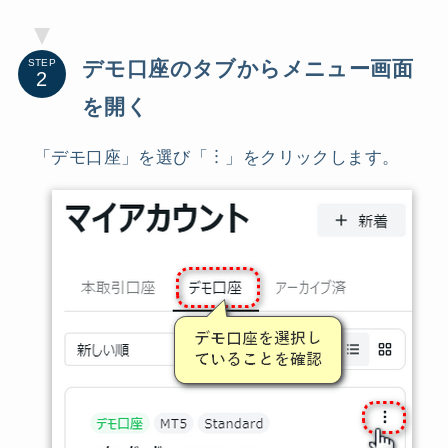
デモ口座のタブからメニュー画面
STEP
を開く
「デモ口座」を選び「︙」をクリックします。