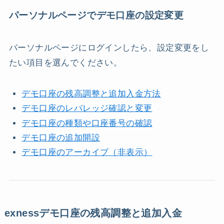
パーソナルページでデモ口座の設定変更
パーソナルページにログインしたら、設定変更をし
たい項目を選んでください。
デモ口座の残高調整と追加入金方法
デモ口座のレバレッジ確認と変更
デモ口座の種類や口座番号の確認
デモ口座の追加開設
デモ口座のアーカイブ（非表示）
exnessデモ口座の残高調整と追加入金