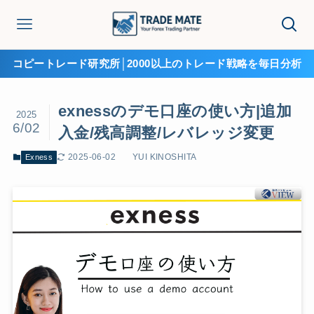
コピートレード研究所│2000以上のトレード戦略を毎日分析
exnessのデモ口座の使い方|追加
2025
6/02
入金/残高調整/レバレッジ変更
2025-06-02
YUI KINOSHITA
Exness