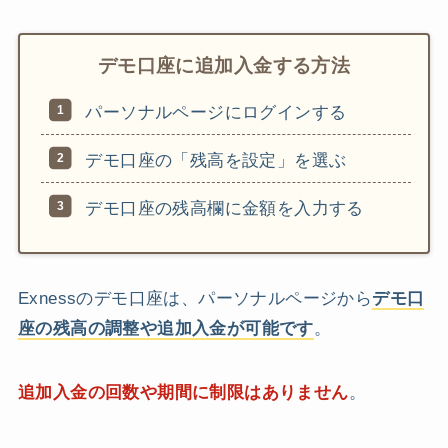
デモ口座に追加入金する方法
パーソナルページにログインする
デモ口座の「残高を設定」を選ぶ
デモ口座の残高欄に金額を入力する
Exnessのデモ口座は、パーソナルページから
デモ口
座の残高の調整や追加入金が可能です
。
追加入金の回数や期間に制限はありません
。