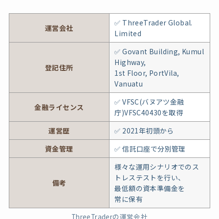
✅ ThreeTrader Global.
運営会社
Limited
✅ Govant Building, Kumul
Highway,
登記住所
1st Floor, PortVila,
Vanuatu
✅ VFSC(バヌアツ金融
金融ライセンス
庁)VFSC40430を取得
運営歴
✅ 2021年初頭から
資金管理
✅ 信託口座で分別管理
様々な運用シナリオでのス
トレステストを行い、
備考
最低額の資本準備金を
常に保有
ThreeTraderの運営会社