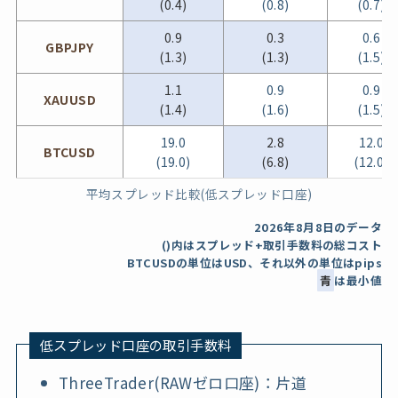
(0.4)
(0.8)
(0.7)
0.9
0.3
0.6
GBPJPY
(1.3)
(1.3)
(1.5)
1.1
0.9
0.9
XAUUSD
(1.4)
(1.6)
(1.5)
19.0
2.8
12.0
BTCUSD
(19.0)
(6.8)
(12.0)
平均スプレッド比較(低スプレッド口座)
2026年8月8日
のデータ
()内はスプレッド+取引手数料の総コスト
BTCUSDの単位はUSD、それ以外の単位はpips
青
は最小値
低スプレッド口座の取引手数料
ThreeTrader(RAWゼロ口座)：片道