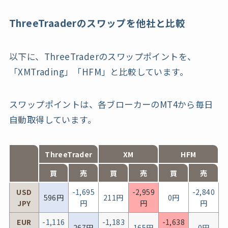
ThreeTraaderのスワップを他社と比較
以下に、ThreeTraderのスワップポイントを、
「XMTrading」「HFM」と比較しています。
スワップポイントは、各ブローカーのMT4から毎日
自動取得しています。
ThreeTrader
XM
HFM
買
売
買
売
買
売
USD
-1,695
-2,959
-2,840
596
円
211
円
0
円
JPY
円
円
円
EUR
-1,116
-1,183
-1,638
267
円
165
円
0
円