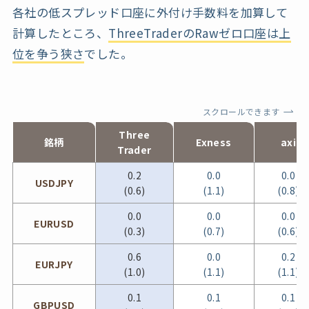
各社の低スプレッド口座に外付け手数料を加算して
計算したところ、
ThreeTraderのRawゼロ口座は上
位を争う狭さ
でした。
スクロールできます
Three
銘柄
Exness
axi
Trader
0.2
0.0
0.0
USDJPY
(0.6)
(1.1)
(0.8)
0.0
0.0
0.0
EURUSD
(0.3)
(0.7)
(0.6)
0.6
0.0
0.2
EURJPY
(1.0)
(1.1)
(1.1)
0.1
0.1
0.1
GBPUSD