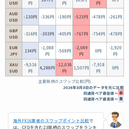
USD
円
円
円
AUD
-130
円
-336
円
-190
円
-523
円
-478
円
-261
円
USD
GBP
-316
円
-303
円
-405
円
-767
円
-754
円
-478
円
USD
EUR
-1,088
-2,049
-1,920
134
円
-569
円
0
円
JPY
円
円
円
XAU
-9,516
-12,036
-7,918
4,288
円
1,507
円
0
円
SUD
円
円
円
主要銘柄のスワップ比較(円)
2026年8月8日
のデータを元に比較
同通貨ペア最低値＝
赤
同通貨ペア最高値＝
青
海外FX16業者のスワップポイント比較
で
は、CFDを含む23銘柄のスワップをランキ