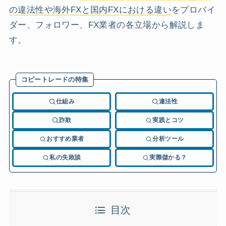
の違法性や海外FXと国内FXにおける違い
をプロバイ
ダー、フォロワー、FX業者の各立場から解説しま
す。
コピートレードの特集
仕組み
違法性
詐欺
実践とコツ
おすすめ業者
分析ツール
私の失敗談
実際儲かる？
目次