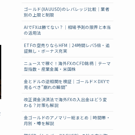
ゴールド(XAUUSD)のレバレッジ比較｜業者
別の上限と制限
AIでFXは勝てない？｜相場予測の限界と本当
の活用法
ETFの空売りならHFM｜24時間レバ5倍・追
証無し・ボーナス充実
ニュースで稼ぐ！海外FXのCFD銘柄｜テーマ
型指数・産業金属・米国株
金とドルの逆相関を検証｜ゴールド×DXYで
見るべき”崩れの瞬間”
改正資金決済法で海外FXの入出金はどう変
わる？対策も解説
を
金ゴールドのアノマリー総まとめ｜時間帯・
月別・噂を解説