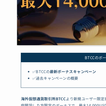
BTCCの
✅BTCCの
最新ボーナスキャンぺーン
✅過去キャンペーンの概要
海外仮想通貨取引所BTCC
より新規ユーザー限定
座開設した方限定のボーナスで、最大14,000U