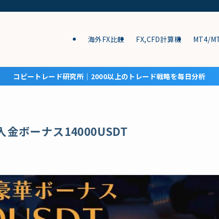
海外FX比較
FX,CFD計算機
MT4/M
コピートレード研究所│2000以上のトレード戦略を毎日分析
金ボーナス14000USDT