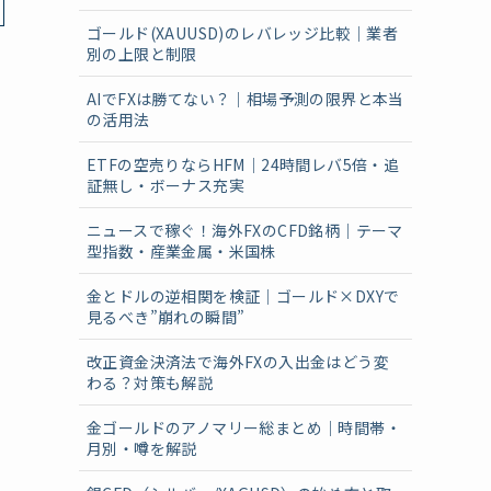
ゴールド(XAUUSD)のレバレッジ比較｜業者
別の上限と制限
AIでFXは勝てない？｜相場予測の限界と本当
の活用法
ETFの空売りならHFM｜24時間レバ5倍・追
証無し・ボーナス充実
ニュースで稼ぐ！海外FXのCFD銘柄｜テーマ
型指数・産業金属・米国株
金とドルの逆相関を検証｜ゴールド×DXYで
見るべき”崩れの瞬間”
改正資金決済法で海外FXの入出金はどう変
わる？対策も解説
金ゴールドのアノマリー総まとめ｜時間帯・
月別・噂を解説