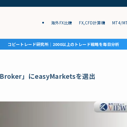
海外FX比較
FX,CFD計算機
MT4/M
コピートレード研究所│2000以上のトレード戦略を毎日分析
ew Broker」にeasyMarketsを選出