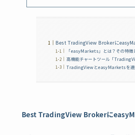
Best TradingView Brokerにeasy
「easyMarkets」とは？その特
高機能チャートツール「TradingV
TradingViewとeasyMark
Best TradingView Brokerにeas