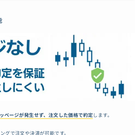
能
ッページが発生せず、注文した価格で約定
します。
ングで注文や決済が可能です。