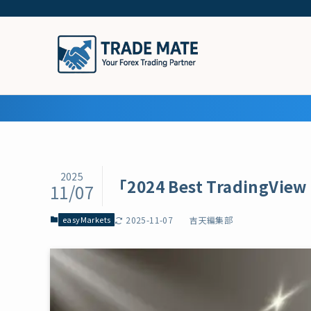
2025
「2024 Best TradingVi
11/07
easyMarkets
2025-11-07
吉天編集部