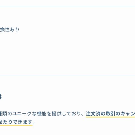
互換性あり
し
供
な4種類のユニークな機能を提供しており、
注文済の取引のキャ
せたりできます
。