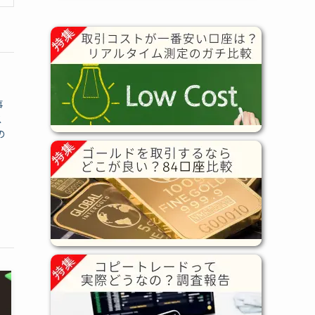
事
ス
の