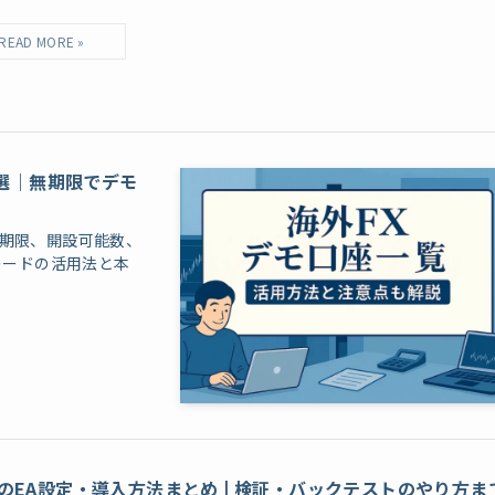
9選｜無期限でデモ
効期限、開設可能数、
レードの活用法と本
4のEA設定・導入方法まとめ | 検証・バックテストのやり方ま