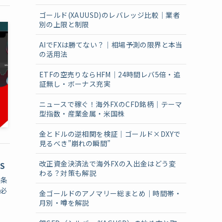
ゴールド(XAUUSD)のレバレッジ比較｜業者
別の上限と制限
AIでFXは勝てない？｜相場予測の限界と本当
の活用法
ETFの空売りならHFM｜24時間レバ5倍・追
証無し・ボーナス充実
ニュースで稼ぐ！海外FXのCFD銘柄｜テーマ
型指数・産業金属・米国株
金とドルの逆相関を検証｜ゴールド×DXYで
見るべき”崩れの瞬間”
改正資金決済法で海外FXの入出金はどう変
S
わる？対策も解説
用条
に必
金ゴールドのアノマリー総まとめ｜時間帯・
月別・噂を解説