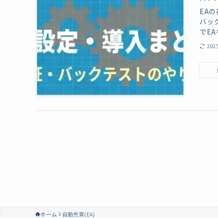
EAの
バッ
でE
202
ホーム
自動売買(EA)