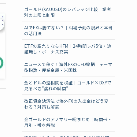
ゴールド(XAUUSD)のレバレッジ比較｜業者
別の上限と制限
AIでFXは勝てない？｜相場予測の限界と本当
の活用法
ETFの空売りならHFM｜24時間レバ5倍・追
証無し・ボーナス充実
ニュースで稼ぐ！海外FXのCFD銘柄｜テーマ
型指数・産業金属・米国株
金とドルの逆相関を検証｜ゴールド×DXYで
見るべき”崩れの瞬間”
改正資金決済法で海外FXの入出金はどう変
わる？対策も解説
金ゴールドのアノマリー総まとめ｜時間帯・
月別・噂を解説