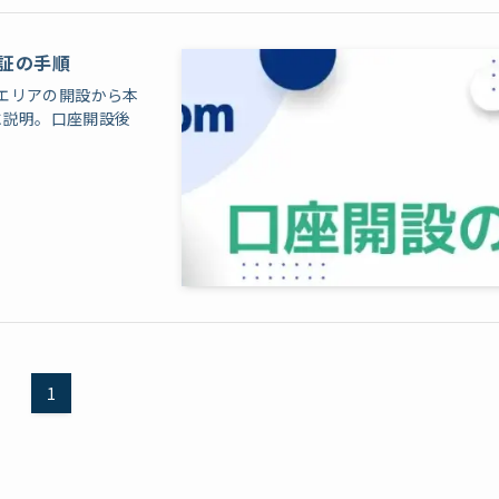
認証の手順
トエリアの開設から本
に説明。口座開設後
1