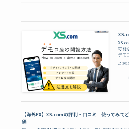
XS
XS
可能
デモ
202
【海外FX】XS.comの評判・口コミ｜使ってみて
価